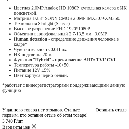
Цветная 2.0MP Analog HD 1080P, купольная камера с ИК
подсветкой.
Матрица 1/2.8" SONY CMOS 2.0MP IMX307+XM350.
Технология Starlight (Starvis)
Высокое разрешение FHD 1920*1080P.
Объектив вариофокальный 2,7-13,5 мм., 3.0MP.
Human detection
- определение движения человека в
кадре*
Чувствительность 0.01Lux.
ИК подсветка 20 м.
Функция "
Hybrid
"
- преключение
AHD/ TVI/ CVI.
Температура работы -10+50.
Питание 12V ±5%
Цвет корпуса чёрно-белый.
*
работает с видеорегистраторами поддерживающими данную
функцию
У данного товара нет отзывов. Станьте
Оставить отзыв
первым, кто оставил отзыв об этом товаре!
3 740
₽
/шт
Варианты цен