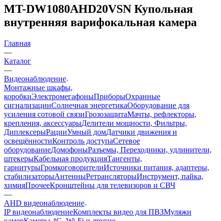
MT-DW1080AHD20VSN Купольная
внутренняя варифокальная камера
Главная
—
Каталог
—
Видеонаблюдение
Монтажные шкафы,
коробки
Электромегафоны
Приборы
Охранные
сигнализации
Солнечная энергетика
Оборудование для
усиления сотовой связи
Грозозащита
Мачты, рефлекторы,
крепления, аксессуары
Делители мощности, Фильтры,
Диплексеры
Рации
Умный дом
Датчики движения и
освещённости
Контроль доступа
Сетевое
оборудование
Домофоны
Разъемы, Переходники, удлинители,
штекеры
Кабельная продукция
Тангенты,
гарнитуры
Громкоговорители
Источники питания, адаптеры,
стабилизаторы
Антенны
Ретрансляторы
Инструмент, пайка,
химия
Прочее
Кронштейны для телевизоров и СВЧ
—
AHD видеонаблюдение
IP видеонаблюдение
Комплекты видео для ПВЗ
Муляжи
камер
Камеры 4G, Wi-Fi и другие