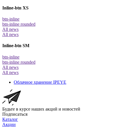
Inline-btn XS
btn-inline
btn-inline rounded
All news
All news
Inline-btn SM
btn-inline
btn-inline rounded
All news
All news
Облачное хранение IPEYE
Будьте в курсе наших акций и новостей
Подписаться
Каталог
Акции