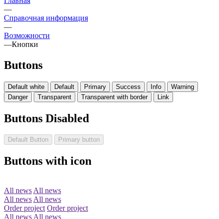
Главная
—
Справочная информация
—
Возможности
—
Кнопки
Buttons
Default white
Default
Primary
Success
Info
Warning
Danger
Transparent
Transparent with border
Link
Buttons Disabled
Default Button
Primary button
Buttons with icon
All news
All news
All news
All news
Order project
Order project
All news
All news