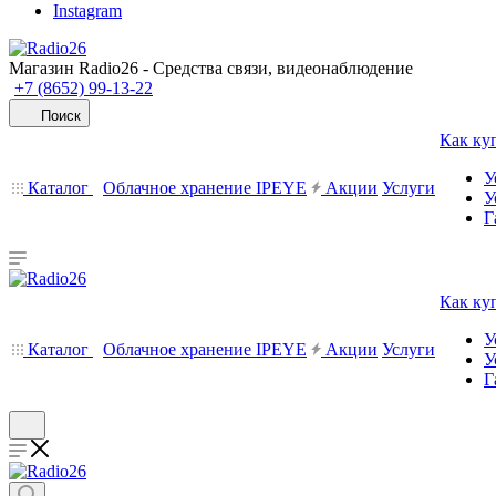
Instagram
Магазин Radio26 - Средства связи, видеонаблюдение
+7 (8652) 99-13-22
Поиск
Как ку
У
Каталог
Облачное хранение IPEYE
Акции
Услуги
У
Г
Как ку
У
Каталог
Облачное хранение IPEYE
Акции
Услуги
У
Г