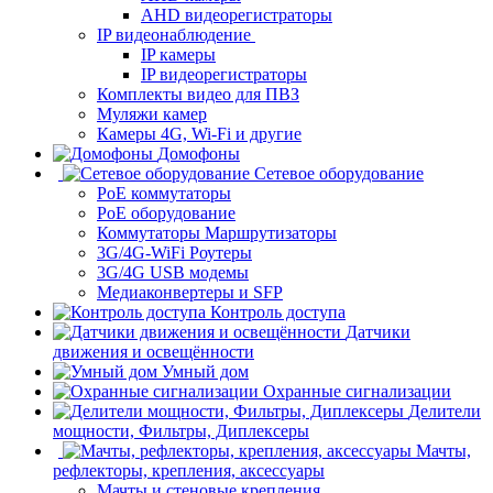
AHD видеорегистраторы
IP видеонаблюдение
IP камеры
IP видеорегистраторы
Комплекты видео для ПВЗ
Муляжи камер
Камеры 4G, Wi-Fi и другие
Домофоны
Сетевое оборудование
PoE коммутаторы
PoE оборудование
Коммутаторы Маршрутизаторы
3G/4G-WiFi Роутеры
3G/4G USB модемы
Медиаконвертеры и SFP
Контроль доступа
Датчики
движения и освещённости
Умный дом
Охранные сигнализации
Делители
мощности, Фильтры, Диплексеры
Мачты,
рефлекторы, крепления, аксессуары
Мачты и стеновые крепления