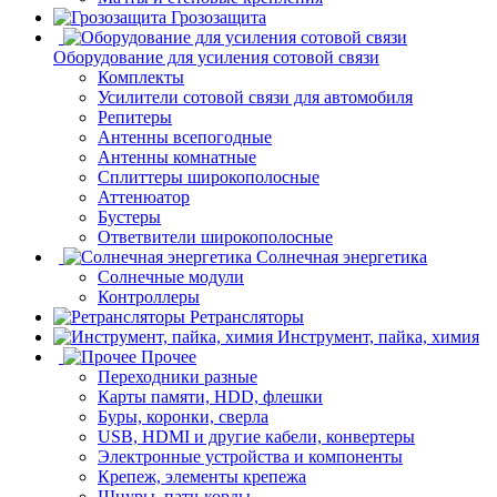
Грозозащита
Оборудование для усиления сотовой связи
Комплекты
Усилители сотовой связи для автомобиля
Репитеры
Антенны всепогодные
Антенны комнатные
Сплиттеры широкополосные
Аттенюатор
Бустеры
Ответвители широкополосные
Солнечная энергетика
Солнечные модули
Контроллеры
Ретрансляторы
Инструмент, пайка, химия
Прочее
Переходники разные
Карты памяти, HDD, флешки
Буры, коронки, сверла
USB, HDMI и другие кабели, конвертеры
Электронные устройства и компоненты
Крепеж, элементы крепежа
Шнуры, патч-корды