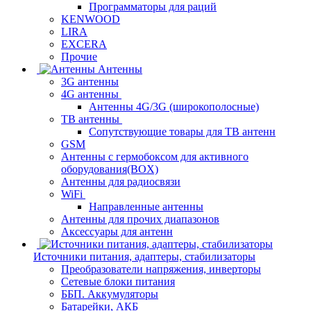
Программаторы для раций
KENWOOD
LIRA
EXCERA
Прочие
Антенны
3G антенны
4G антенны
Антенны 4G/3G (широкополосные)
ТВ антенны
Сопутствующие товары для ТВ антенн
GSM
Антенны с гермобоксом для активного
оборудования(BOX)
Антенны для радиосвязи
WiFi
Направленные антенны
Антенны для прочих диапазонов
Аксессуары для антенн
Источники питания, адаптеры, стабилизаторы
Преобразователи напряжения, инверторы
Сетевые блоки питания
ББП. Аккумуляторы
Батарейки, АКБ