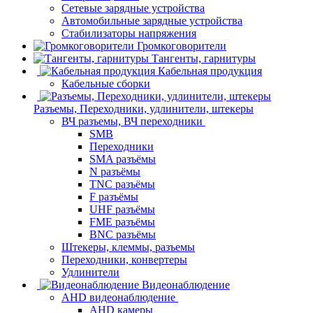
Сетевые зарядные устройства
Автомобильные зарядные устройства
Стабилизаторы напряжения
Громкоговорители
Тангенты, гарнитуры
Кабельная продукция
Кабельные сборки
Разъемы, Переходники, удлинители, штекеры
ВЧ разъемы, ВЧ переходники
SMB
Переходники
SMA разъёмы
N разъёмы
TNC разъёмы
F разъёмы
UHF разъёмы
FME разъёмы
BNC разъёмы
Штекеры, клеммы, разъемы
Переходники, конвертеры
Удлинители
Видеонаблюдение
AHD видеонаблюдение
AHD камеры