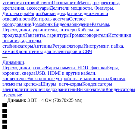
усиления сотовой связи
Грозозащита
Мачты, рефлекторы,
крепления, аксессуары
Делители мощности, Фильтры,
Диплексеры
Рации
Умный дом
Датчики движения и
освещённости
Контроль доступа
Сетевое
оборудование
Домофоны
Видеонаблюдение
Разъемы,
Переходники, удлинители, штекеры
Кабельная
продукция
Тангенты, гарнитуры
Громкоговорители
Источники
питания, адаптеры,
стабилизаторы
Антенны
Ретрансляторы
Инструмент, пайка,
химия
Кронштейны для телевизоров и СВЧ
—
Динамики
Переходники разные
Карты памяти, HDD, флешки
Буры,
коронки, сверла
USB, HDMI и другие кабели,
конвертеры
Электронные устройства и компоненты
Крепеж,
элементы крепежа
Шнуры, патч-корды
Конденсаторы
электролитические
Предохранители
Выключатели
Конденсатор
пусковые
—
Динамик 3 ВТ - 4 Ом (70х70х25 мм)