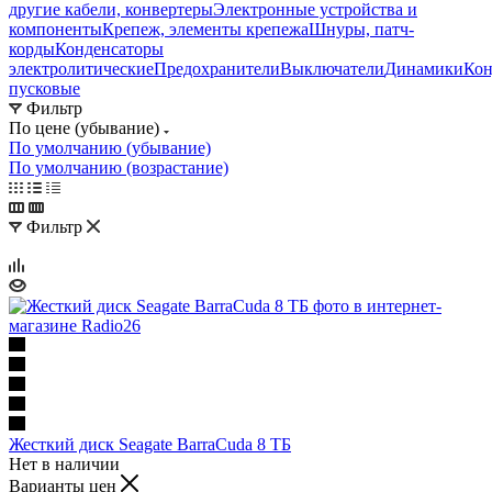
другие кабели, конвертеры
Электронные устройства и
компоненты
Крепеж, элементы крепежа
Шнуры, патч-
корды
Конденсаторы
электролитические
Предохранители
Выключатели
Динамики
Кон
пусковые
Фильтр
По цене (убывание)
По умолчанию (убывание)
По умолчанию (возрастание)
Фильтр
Жесткий диск Seagate BarraCuda 8 ТБ
Нет в наличии
Варианты цен