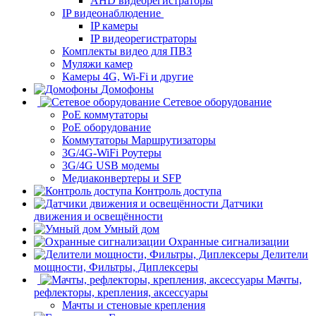
AHD видеорегистраторы
IP видеонаблюдение
IP камеры
IP видеорегистраторы
Комплекты видео для ПВЗ
Муляжи камер
Камеры 4G, Wi-Fi и другие
Домофоны
Сетевое оборудование
PoE коммутаторы
PoE оборудование
Коммутаторы Маршрутизаторы
3G/4G-WiFi Роутеры
3G/4G USB модемы
Медиаконвертеры и SFP
Контроль доступа
Датчики
движения и освещённости
Умный дом
Охранные сигнализации
Делители
мощности, Фильтры, Диплексеры
Мачты,
рефлекторы, крепления, аксессуары
Мачты и стеновые крепления