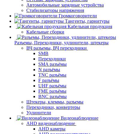
Автомобильные зарядные устройства
Стабилизаторы напряжения
Громкоговорители
Тангенты, гарнитуры
Кабельная продукция
Кабельные сборки
Разъемы, Переходники, удлинители, штекеры
ВЧ разъемы, ВЧ переходники
SMB
Переходники
SMA разъёмы
N разъёмы
TNC разъёмы
F разъёмы
UHF разъёмы
FME разъёмы
BNC разъёмы
Штекеры, клеммы, разъемы
Переходники, конвертеры
Удлинители
Видеонаблюдение
AHD видеонаблюдение
AHD камеры