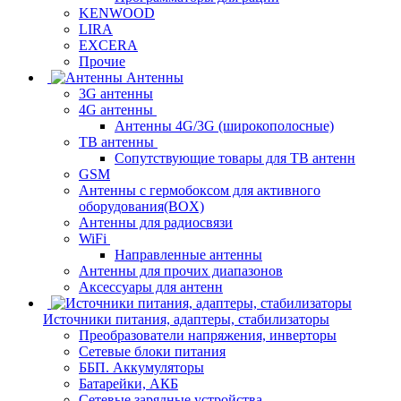
KENWOOD
LIRA
EXCERA
Прочие
Антенны
3G антенны
4G антенны
Антенны 4G/3G (широкополосные)
ТВ антенны
Сопутствующие товары для ТВ антенн
GSM
Антенны с гермобоксом для активного
оборудования(BOX)
Антенны для радиосвязи
WiFi
Направленные антенны
Антенны для прочих диапазонов
Аксессуары для антенн
Источники питания, адаптеры, стабилизаторы
Преобразователи напряжения, инверторы
Сетевые блоки питания
ББП. Аккумуляторы
Батарейки, АКБ
Сетевые зарядные устройства