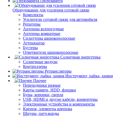
Грозозащита
Оборудование для усиления сотовой связи
Комплекты
Усилители сотовой связи для автомобиля
Репитеры
Антенны всепогодные
Антенны комнатные
Сплиттеры широкополосные
Аттенюатор
Бустеры
Ответвители широкополосные
Солнечная энергетика
Солнечные модули
Контроллеры
Ретрансляторы
Инструмент, пайка, химия
Прочее
Переходники разные
Карты памяти, HDD, флешки
Буры, коронки, сверла
USB, HDMI и другие кабели, конвертеры
Электронные устройства и компоненты
Крепеж, элементы крепежа
Шнуры, патч-корды