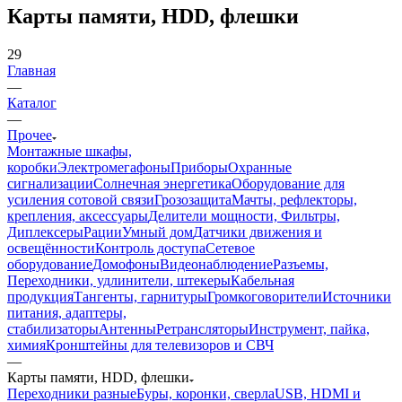
Карты памяти, HDD, флешки
29
Главная
—
Каталог
—
Прочее
Монтажные шкафы,
коробки
Электромегафоны
Приборы
Охранные
сигнализации
Солнечная энергетика
Оборудование для
усиления сотовой связи
Грозозащита
Мачты, рефлекторы,
крепления, аксессуары
Делители мощности, Фильтры,
Диплексеры
Рации
Умный дом
Датчики движения и
освещённости
Контроль доступа
Сетевое
оборудование
Домофоны
Видеонаблюдение
Разъемы,
Переходники, удлинители, штекеры
Кабельная
продукция
Тангенты, гарнитуры
Громкоговорители
Источники
питания, адаптеры,
стабилизаторы
Антенны
Ретрансляторы
Инструмент, пайка,
химия
Кронштейны для телевизоров и СВЧ
—
Карты памяти, HDD, флешки
Переходники разные
Буры, коронки, сверла
USB, HDMI и