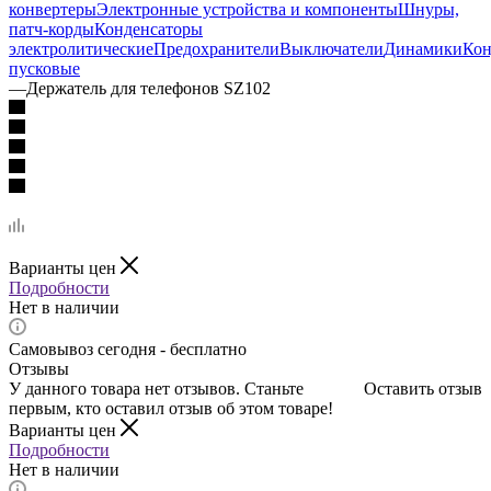
конвертеры
Электронные устройства и компоненты
Шнуры,
патч-корды
Конденсаторы
электролитические
Предохранители
Выключатели
Динамики
Кон
пусковые
—
Держатель для телефонов SZ102
Варианты цен
Подробности
Нет в наличии
Самовывоз сегодня - бесплатно
Отзывы
У данного товара нет отзывов. Станьте
Оставить отзыв
первым, кто оставил отзыв об этом товаре!
Варианты цен
Подробности
Нет в наличии