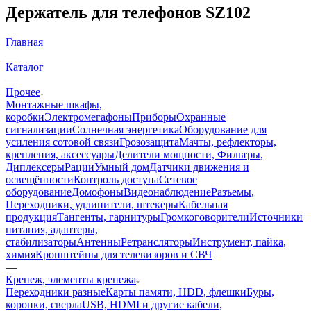
Держатель для телефонов SZ102
Главная
—
Каталог
—
Прочее
Монтажные шкафы,
коробки
Электромегафоны
Приборы
Охранные
сигнализации
Солнечная энергетика
Оборудование для
усиления сотовой связи
Грозозащита
Мачты, рефлекторы,
крепления, аксессуары
Делители мощности, Фильтры,
Диплексеры
Рации
Умный дом
Датчики движения и
освещённости
Контроль доступа
Сетевое
оборудование
Домофоны
Видеонаблюдение
Разъемы,
Переходники, удлинители, штекеры
Кабельная
продукция
Тангенты, гарнитуры
Громкоговорители
Источники
питания, адаптеры,
стабилизаторы
Антенны
Ретрансляторы
Инструмент, пайка,
химия
Кронштейны для телевизоров и СВЧ
—
Крепеж, элементы крепежа
Переходники разные
Карты памяти, HDD, флешки
Буры,
коронки, сверла
USB, HDMI и другие кабели,