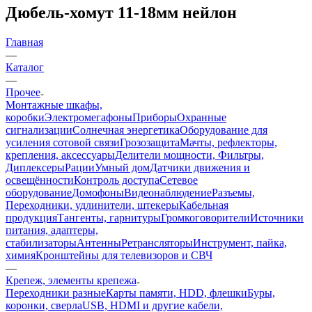
Дюбель-хомут 11-18мм нейлон
Главная
—
Каталог
—
Прочее
Монтажные шкафы,
коробки
Электромегафоны
Приборы
Охранные
сигнализации
Солнечная энергетика
Оборудование для
усиления сотовой связи
Грозозащита
Мачты, рефлекторы,
крепления, аксессуары
Делители мощности, Фильтры,
Диплексеры
Рации
Умный дом
Датчики движения и
освещённости
Контроль доступа
Сетевое
оборудование
Домофоны
Видеонаблюдение
Разъемы,
Переходники, удлинители, штекеры
Кабельная
продукция
Тангенты, гарнитуры
Громкоговорители
Источники
питания, адаптеры,
стабилизаторы
Антенны
Ретрансляторы
Инструмент, пайка,
химия
Кронштейны для телевизоров и СВЧ
—
Крепеж, элементы крепежа
Переходники разные
Карты памяти, HDD, флешки
Буры,
коронки, сверла
USB, HDMI и другие кабели,