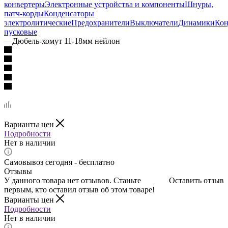
конвертеры
Электронные устройства и компоненты
Шнуры,
патч-корды
Конденсаторы
электролитические
Предохранители
Выключатели
Динамики
Кон
пусковые
—
Дюбель-хомут 11-18мм нейлон
Варианты цен
Подробности
Нет в наличии
Самовывоз сегодня - бесплатно
Отзывы
У данного товара нет отзывов. Станьте
Оставить отзыв
первым, кто оставил отзыв об этом товаре!
Варианты цен
Подробности
Нет в наличии