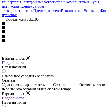
конвертеры
Электронные устройства и компоненты
Шнуры,
патч-корды
Конденсаторы
электролитические
Предохранители
Выключатели
Динамики
Кон
пусковые
—
дюбель хомут 3х180
Варианты цен
Подробности
Нет в наличии
Самовывоз сегодня - бесплатно
Отзывы
У данного товара нет отзывов. Станьте
Оставить отзыв
первым, кто оставил отзыв об этом товаре!
Варианты цен
Подробности
Нет в наличии