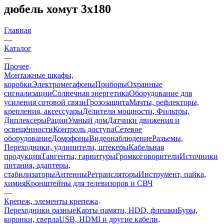
дюбель хомут 3х180
Главная
—
Каталог
—
Прочее
Монтажные шкафы,
коробки
Электромегафоны
Приборы
Охранные
сигнализации
Солнечная энергетика
Оборудование для
усиления сотовой связи
Грозозащита
Мачты, рефлекторы,
крепления, аксессуары
Делители мощности, Фильтры,
Диплексеры
Рации
Умный дом
Датчики движения и
освещённости
Контроль доступа
Сетевое
оборудование
Домофоны
Видеонаблюдение
Разъемы,
Переходники, удлинители, штекеры
Кабельная
продукция
Тангенты, гарнитуры
Громкоговорители
Источники
питания, адаптеры,
стабилизаторы
Антенны
Ретрансляторы
Инструмент, пайка,
химия
Кронштейны для телевизоров и СВЧ
—
Крепеж, элементы крепежа
Переходники разные
Карты памяти, HDD, флешки
Буры,
коронки, сверла
USB, HDMI и другие кабели,