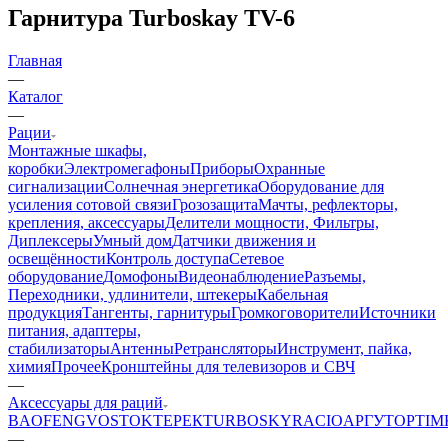
Гарнитура Turboskay TV-6
Главная
—
Каталог
—
Рации
Монтажные шкафы,
коробки
Электромегафоны
Приборы
Охранные
сигнализации
Солнечная энергетика
Оборудование для
усиления сотовой связи
Грозозащита
Мачты, рефлекторы,
крепления, аксессуары
Делители мощности, Фильтры,
Диплексеры
Умный дом
Датчики движения и
освещённости
Контроль доступа
Сетевое
оборудование
Домофоны
Видеонаблюдение
Разъемы,
Переходники, удлинители, штекеры
Кабельная
продукция
Тангенты, гарнитуры
Громкоговорители
Источники
питания, адаптеры,
стабилизаторы
Антенны
Ретрансляторы
Инструмент, пайка,
химия
Прочее
Кронштейны для телевизоров и СВЧ
—
Аксессуары для раций
BAOFENG
VOSTOK
ТЕРЕК
TURBOSKY
RACIO
АРГУТ
OPTIM
—