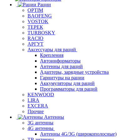
Рации
OPTIM
BAOFENG
VOSTOK
ТЕРЕК
TURBOSKY
RACIO
АРГУТ
Аксессуары для раций
Крепления
Автоинформаторы
Антенны для раций
Адаптеры, зарядные устройства
Гарнитуры на рации
Аккумуляторы для раций
Программаторы для раций
KENWOOD
LIRA
EXCERA
Прочие
Антенны
3G антенны
4G антенны
Антенны 4G/3G (широкополосные)
ТВ антенны