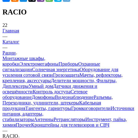
RACIO
22
Главная
—
Каталог
—
Рации
Монтажные шкафы,
коробки
Электромегафоны
Приборы
Охранные
сигнализации
Солнечная энергетика
Оборудование для
усиления сотовой связи
Грозозащита
Мачты, рефлекторы,
крепления, аксессуары
Делители мощности, Фильтры,
Диплексеры
Умный дом
Датчики движения и
освещённости
Контроль доступа
Сетевое
оборудование
Домофоны
Видеонаблюдение
Разъемы,
Переходники, удлинители, штекеры
Кабельная
продукция
Тангенты, гарнитуры
Громкоговорители
Источники
питания, адаптеры,
стабилизаторы
Антенны
Ретрансляторы
Инструмент, пайка,
химия
Прочее
Кронштейны для телевизоров и СВЧ
—
RACIO