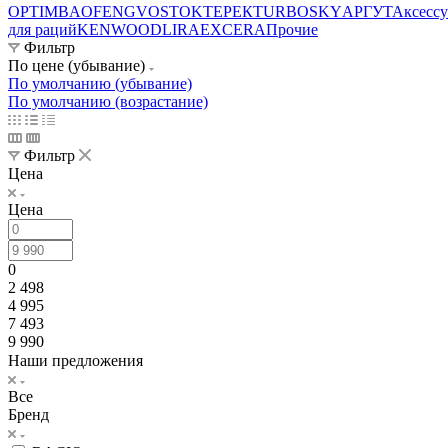
OPTIM
BAOFENG
VOSTOK
ТЕРЕК
TURBOSKY
АРГУТ
Аксесс
для раций
KENWOOD
LIRA
EXCERA
Прочие
Фильтр
По цене (убывание)
По умолчанию (убывание)
По умолчанию (возрастание)
Фильтр
Цена
Цена
0
2 498
4 995
7 493
9 990
Наши предложения
Все
Бренд