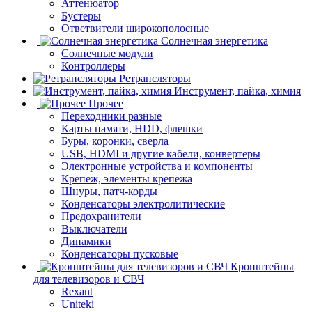
Аттенюатор
Бустеры
Ответвители широкополосные
Солнечная энергетика
Солнечные модули
Контроллеры
Ретрансляторы
Инструмент, пайка, химия
Прочее
Переходники разные
Карты памяти, HDD, флешки
Буры, коронки, сверла
USB, HDMI и другие кабели, конвертеры
Электронные устройства и компоненты
Крепеж, элементы крепежа
Шнуры, патч-корды
Конденсаторы электролитические
Предохранители
Выключатели
Динамики
Конденсаторы пусковые
Кронштейны
для телевизоров и СВЧ
Rexant
Uniteki