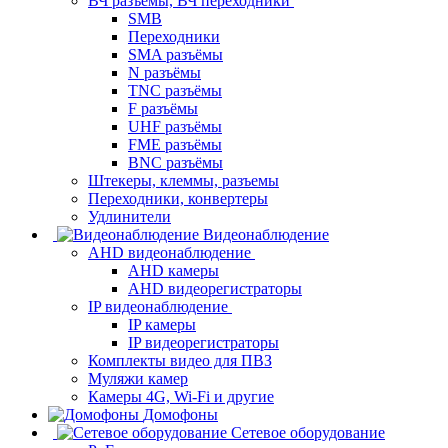
ВЧ разъемы, ВЧ переходники
SMB
Переходники
SMA разъёмы
N разъёмы
TNC разъёмы
F разъёмы
UHF разъёмы
FME разъёмы
BNC разъёмы
Штекеры, клеммы, разъемы
Переходники, конвертеры
Удлинители
Видеонаблюдение
AHD видеонаблюдение
AHD камеры
AHD видеорегистраторы
IP видеонаблюдение
IP камеры
IP видеорегистраторы
Комплекты видео для ПВЗ
Муляжи камер
Камеры 4G, Wi-Fi и другие
Домофоны
Сетевое оборудование