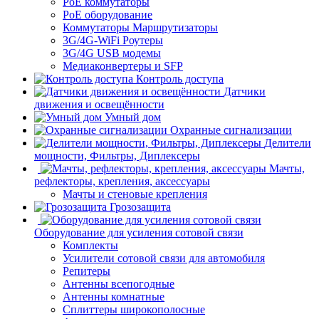
PoE коммутаторы
PoE оборудование
Коммутаторы Маршрутизаторы
3G/4G-WiFi Роутеры
3G/4G USB модемы
Медиаконвертеры и SFP
Контроль доступа
Датчики
движения и освещённости
Умный дом
Охранные сигнализации
Делители
мощности, Фильтры, Диплексеры
Мачты,
рефлекторы, крепления, аксессуары
Мачты и стеновые крепления
Грозозащита
Оборудование для усиления сотовой связи
Комплекты
Усилители сотовой связи для автомобиля
Репитеры
Антенны всепогодные
Антенны комнатные
Сплиттеры широкополосные