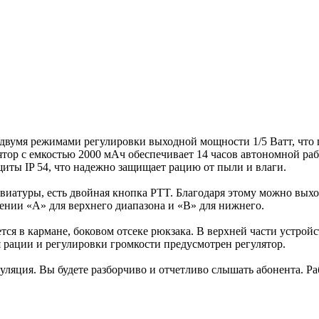
вумя режимами регулировки выходной мощности 1/5 Ватт, что п
ор с емкостью 2000 мАч обеспечивает 14 часов автономной рабо
щиты IP 54, что надежно защищает рацию от пыли и влаги.
иатуры, есть двойная кнопка PTT. Благодаря этому можно выход
нии «A» для верхнего диапазона и «B» для нижнего.
тся в кармане, боковом отсеке рюкзака. В верхней части устрой
рации и регулировки громкости предусмотрен регулятор.
ляция. Вы будете разборчиво и отчетливо слышать абонента. Ра