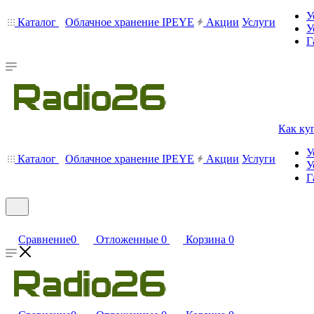
У
Каталог
Облачное хранение IPEYE
Акции
Услуги
У
Г
Как ку
У
Каталог
Облачное хранение IPEYE
Акции
Услуги
У
Г
Сравнение
0
Отложенные
0
Корзина
0