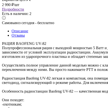
2 990
₽
/шт
Подробности
Есть в наличии: 2
Самовывоз сегодня - бесплатно
Описание
Отзывы
РАЦИЯ BAOFENG UV-82
Полупрофессиональная рация с выходной мощностью 5 Ватт и д
зависимости от условий эксплуатации радиостанции. Аккумулят
изготовлен из ударопрочного пластика и обладает степенью за
Осуществлять полное управление данной моделью можно с клав
переключения между ними. Вы просто нажимаете РТТ в положе
Радиостанция Baofeng UV-82 легкая и компактная, она помещае
светодиод, сигнализирующий о режиме работы. Для включения 
Особенность радиостанции Baofeng UV-82 — качественная моду
Они походят:
-охотникам;