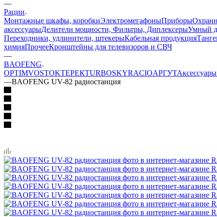
—
Рации
Монтажные шкафы, коробки
Электромегафоны
Приборы
Охранн
аксессуары
Делители мощности, Фильтры, Диплексеры
Умный 
Переходники, удлинители, штекеры
Кабельная продукция
Танге
химия
Прочее
Кронштейны для телевизоров и СВЧ
—
BAOFENG
OPTIM
VOSTOK
ТЕРЕК
TURBOSKY
RACIO
АРГУТ
Аксессуары
—
BAOFENG UV-82 радиостанция