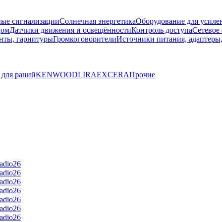
ые сигнализации
Солнечная энергетика
Оборудование для усилен
дом
Датчики движения и освещённости
Контроль доступа
Сетевое
нты, гарнитуры
Громкоговорители
Источники питания, адаптеры
 для раций
KENWOOD
LIRA
EXCERA
Прочие