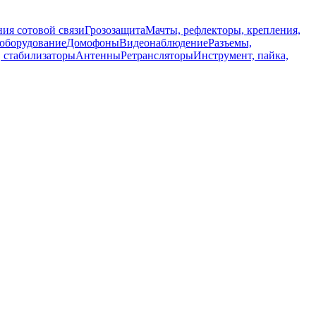
ия сотовой связи
Грозозащита
Мачты, рефлекторы, крепления,
 оборудование
Домофоны
Видеонаблюдение
Разъемы,
, стабилизаторы
Антенны
Ретрансляторы
Инструмент, пайка,