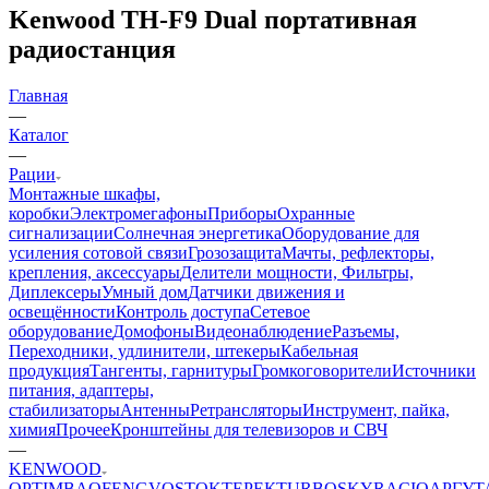
Kenwood TH-F9 Dual портативная
радиостанция
Главная
—
Каталог
—
Рации
Монтажные шкафы,
коробки
Электромегафоны
Приборы
Охранные
сигнализации
Солнечная энергетика
Оборудование для
усиления сотовой связи
Грозозащита
Мачты, рефлекторы,
крепления, аксессуары
Делители мощности, Фильтры,
Диплексеры
Умный дом
Датчики движения и
освещённости
Контроль доступа
Сетевое
оборудование
Домофоны
Видеонаблюдение
Разъемы,
Переходники, удлинители, штекеры
Кабельная
продукция
Тангенты, гарнитуры
Громкоговорители
Источники
питания, адаптеры,
стабилизаторы
Антенны
Ретрансляторы
Инструмент, пайка,
химия
Прочее
Кронштейны для телевизоров и СВЧ
—
KENWOOD
OPTIM
BAOFENG
VOSTOK
ТЕРЕК
TURBOSKY
RACIO
АРГУТ