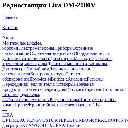
Радиостанция Lira DM-2000V
Главная
—
Каталог
—
Рации
Монтажные шкафы,
коробки
Электромегафоны
Приборы
Охранные
сигнализации
Солнечная энергетика
Оборудование для
усиления сотовой связи
Грозозащита
Мачты, рефлекторы,
крепления, аксессуары
Делители мощности, Фильтры,
Диплексеры
Умный дом
Датчики движения и
освещённости
Контроль доступа
Сетевое
оборудование
Домофоны
Видеонаблюдение
Разъемы,
Переходники, удлинители, штекеры
Кабельная
продукция
Тангенты, гарнитуры
Громкоговорители
Источники
питания, адаптеры,
стабилизаторы
Антенны
Ретрансляторы
Инструмент, пайка,
химия
Прочее
Кронштейны для телевизоров и СВЧ
—
LIRA
OPTIM
BAOFENG
VOSTOK
ТЕРЕК
TURBOSKY
RACIO
АРГУТ
для раций
KENWOOD
EXCERA
Прочие