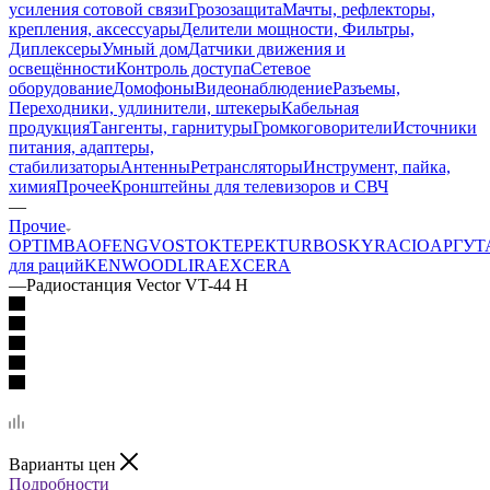
усиления сотовой связи
Грозозащита
Мачты, рефлекторы,
крепления, аксессуары
Делители мощности, Фильтры,
Диплексеры
Умный дом
Датчики движения и
освещённости
Контроль доступа
Сетевое
оборудование
Домофоны
Видеонаблюдение
Разъемы,
Переходники, удлинители, штекеры
Кабельная
продукция
Тангенты, гарнитуры
Громкоговорители
Источники
питания, адаптеры,
стабилизаторы
Антенны
Ретрансляторы
Инструмент, пайка,
химия
Прочее
Кронштейны для телевизоров и СВЧ
—
Прочие
OPTIM
BAOFENG
VOSTOK
ТЕРЕК
TURBOSKY
RACIO
АРГУТ
для раций
KENWOOD
LIRA
EXCERA
—
Радиостанция Vector VT-44 H
Варианты цен
Подробности