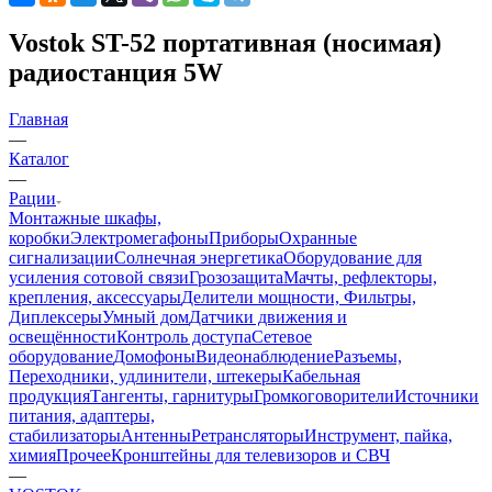
Vostok ST-52 портативная (носимая)
радиостанция 5W
Главная
—
Каталог
—
Рации
Монтажные шкафы,
коробки
Электромегафоны
Приборы
Охранные
сигнализации
Солнечная энергетика
Оборудование для
усиления сотовой связи
Грозозащита
Мачты, рефлекторы,
крепления, аксессуары
Делители мощности, Фильтры,
Диплексеры
Умный дом
Датчики движения и
освещённости
Контроль доступа
Сетевое
оборудование
Домофоны
Видеонаблюдение
Разъемы,
Переходники, удлинители, штекеры
Кабельная
продукция
Тангенты, гарнитуры
Громкоговорители
Источники
питания, адаптеры,
стабилизаторы
Антенны
Ретрансляторы
Инструмент, пайка,
химия
Прочее
Кронштейны для телевизоров и СВЧ
—