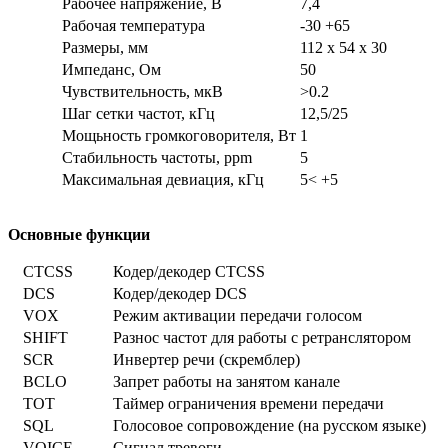
Рабочее напряжение, В
7,4
Рабочая температура
-30 +65
Размеры, мм
112 х 54 х 30
Импеданс, Ом
50
Чувствительность, мкВ
>0.2
Шаг сетки частот, кГц
12,5/25
Мощьность громкоговорителя, Вт
1
Стабильность частоты, ppm
5
Максимальная девиация, кГц
5< +5
Основные функции
CTCSS
Кодер/декодер CTCSS
DCS
Кодер/декодер DCS
VOX
Режим активации передачи голосом
SHIFT
Разнос частот для работы с ретранслятором
SCR
Инвертер речи (скремблер)
BCLO
Запрет работы на занятом канале
TOT
Таймер ограничения времени передачи
SQL
Голосовое сопровождение (на русском языке)
VOICE
Сигнал тревоги