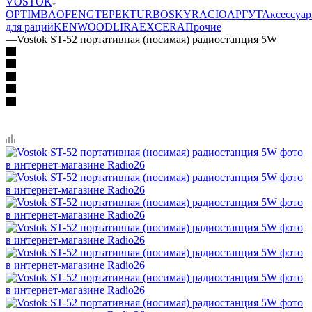
VOSTOK
OPTIM
BAOFENG
ТЕРЕК
TURBOSKY
RACIO
АРГУТ
Аксессуа
для раций
KENWOOD
LIRA
EXCERA
Прочие
—
Vostok ST-52 портативная (носимая) радиостанция 5W