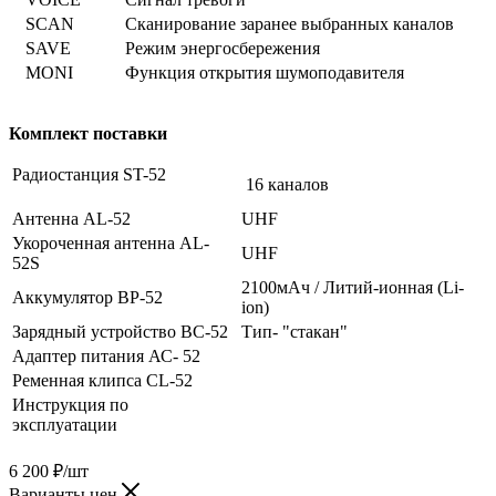
SCAN
Сканирование заранее выбранных каналов
SAVE
Режим энергосбережения
MONI
Функция открытия шумоподавителя
Комплект поставки
Радиостанция ST-52
16 каналов
Антенна AL-52
UHF
Укороченная антенна AL-
UHF
52S
2100мАч / Литий-ионная (Li-
Аккумулятор BP-52
ion)
Зарядный устройство BC-52
Тип- "стакан"
Адаптер питания АС- 52
Ременная клипса CL-52
Инструкция по
эксплуатации
6 200
₽
/шт
Варианты цен