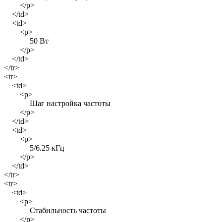
</p>
</td>
<td>
<p>
50 Вт
</p>
</td>
</tr>
<tr>
<td>
<p>
Шаг настройка частоты
</p>
</td>
<td>
<p>
5/6.25 кГц
</p>
</td>
</tr>
<tr>
<td>
<p>
Стабильность частоты
</p>