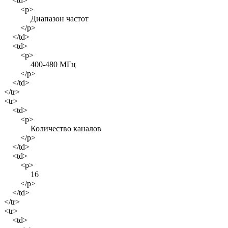
<td>
<p>
Диапазон частот
</p>
</td>
<td>
<p>
400-480 МГц
</p>
</td>
</tr>
<tr>
<td>
<p>
Количество каналов
</p>
</td>
<td>
<p>
16
</p>
</td>
</tr>
<tr>
<td>