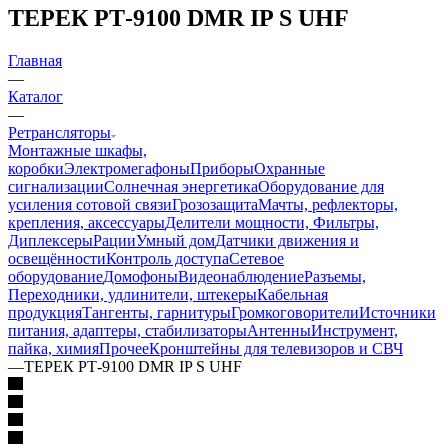
ТЕРЕК РТ-9100 DMR IP S UHF
Главная
—
Каталог
—
Ретрансляторы
Монтажные шкафы,
коробки
Электромегафоны
Приборы
Охранные
сигнализации
Солнечная энергетика
Оборудование для
усиления сотовой связи
Грозозащита
Мачты, рефлекторы,
крепления, аксессуары
Делители мощности, Фильтры,
Диплексеры
Рации
Умный дом
Датчики движения и
освещённости
Контроль доступа
Сетевое
оборудование
Домофоны
Видеонаблюдение
Разъемы,
Переходники, удлинители, штекеры
Кабельная
продукция
Тангенты, гарнитуры
Громкоговорители
Источники
питания, адаптеры, стабилизаторы
Антенны
Инструмент,
пайка, химия
Прочее
Кронштейны для телевизоров и СВЧ
—
ТЕРЕК РТ-9100 DMR IP S UHF