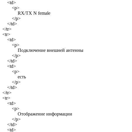
<td>
<p>
RX/TX N female
</p>
</td>
</tr>
<tr>
<td>
<p>
Подключение внешней антенны
</p>
</td>
<td>
<p>
есть
</p>
</td>
</tr>
<tr>
<td>
<p>
Отображение информации
</p>
</td>
<td>