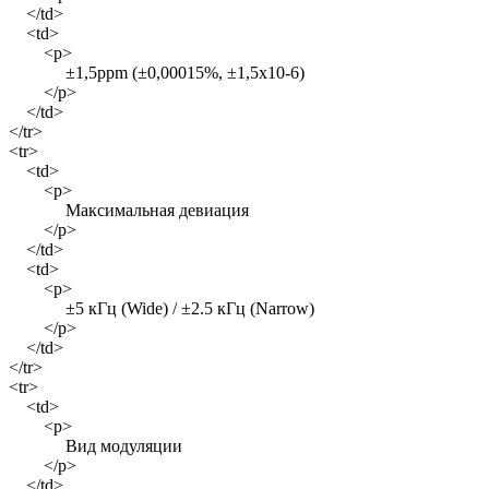
</td>
<td>
<p>
±1,5ppm (±0,00015%, ±1,5х10-6)
</p>
</td>
</tr>
<tr>
<td>
<p>
Максимальная девиация
</p>
</td>
<td>
<p>
±5 кГц (Wide) / ±2.5 кГц (Narrow)
</p>
</td>
</tr>
<tr>
<td>
<p>
Вид модуляции
</p>
</td>