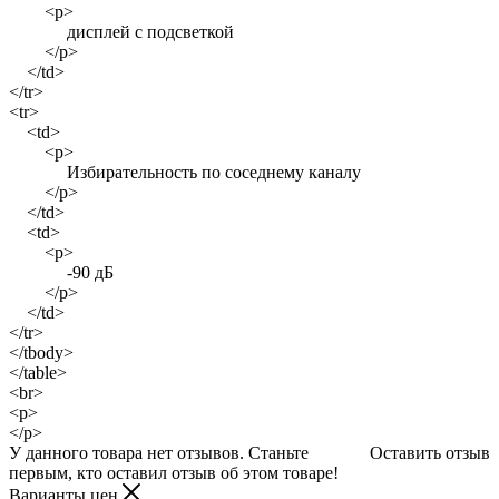
<p>
дисплей с подсветкой
</p>
</td>
</tr>
<tr>
<td>
<p>
Избирательность по соседнему каналу
</p>
</td>
<td>
<p>
-90 дБ
</p>
</td>
</tr>
</tbody>
</table>
<br>
<p>
</p>
У данного товара нет отзывов. Станьте
Оставить отзыв
первым, кто оставил отзыв об этом товаре!
Варианты цен