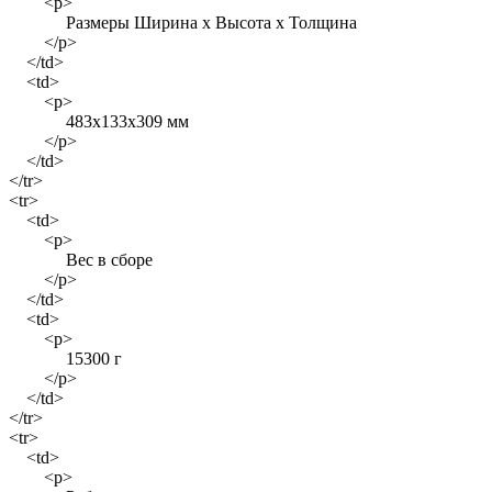
<p>
Размеры Ширина х Высота х Толщина
</p>
</td>
<td>
<p>
483х133х309 мм
</p>
</td>
</tr>
<tr>
<td>
<p>
Вес в сборе
</p>
</td>
<td>
<p>
15300 г
</p>
</td>
</tr>
<tr>
<td>
<p>