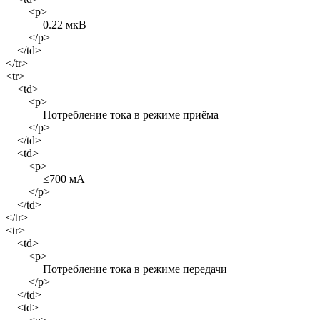
<p>
0.22 мкВ
</p>
</td>
</tr>
<tr>
<td>
<p>
Потребление тока в режиме приёма
</p>
</td>
<td>
<p>
≤700 мА
</p>
</td>
</tr>
<tr>
<td>
<p>
Потребление тока в режиме передачи
</p>
</td>
<td>