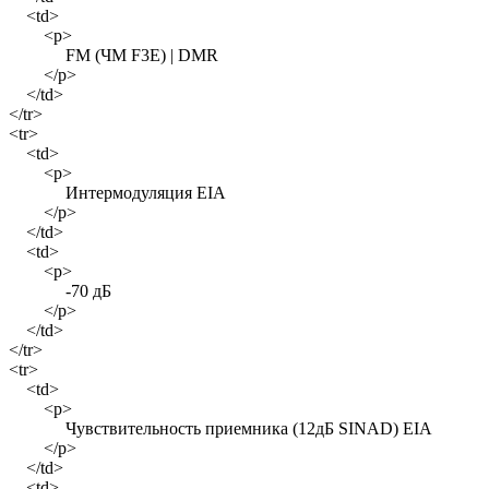
<td>
<p>
FM (ЧМ F3E) | DMR
</p>
</td>
</tr>
<tr>
<td>
<p>
Интермодуляция EIA
</p>
</td>
<td>
<p>
-70 дБ
</p>
</td>
</tr>
<tr>
<td>
<p>
Чувствительность приемника (12дБ SINAD) EIA
</p>
</td>
<td>