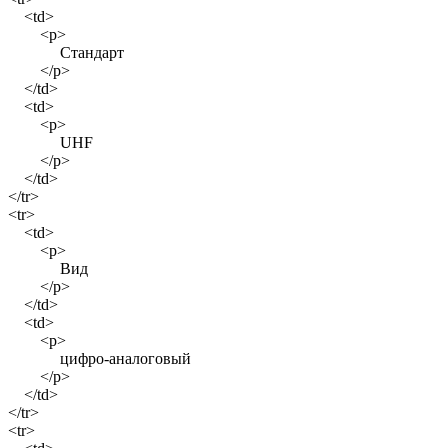
<td>
<p>
Стандарт
</p>
</td>
<td>
<p>
UHF
</p>
</td>
</tr>
<tr>
<td>
<p>
Вид
</p>
</td>
<td>
<p>
цифро-аналоговый
</p>
</td>
</tr>
<tr>