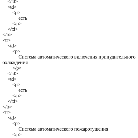
</td>
<td>
<p>
есть
</p>
</td>
</tr>
<tr>
<td>
<p>
Система автоматического включения принудительного
охлаждения
</p>
</td>
<td>
<p>
есть
</p>
</td>
</tr>
<tr>
<td>
<p>
Система автоматического пожаротушения
</p>