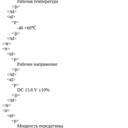
Рабочая температура
</p>
</td>
<td>
<p>
-40 +60℃
</p>
</td>
</tr>
<tr>
<td>
<p>
Рабочее напряжение
</p>
</td>
<td>
<p>
DC 13.6 V ±10%
</p>
</td>
</tr>
<tr>
<td>
<p>
Мощность передатчика