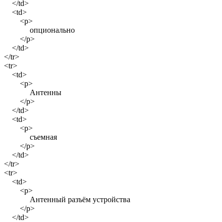
</td>
<td>
<p>
опционально
</p>
</td>
</tr>
<tr>
<td>
<p>
Антенны
</p>
</td>
<td>
<p>
съемная
</p>
</td>
</tr>
<tr>
<td>
<p>
Антенный разъём устройства
</p>
</td>