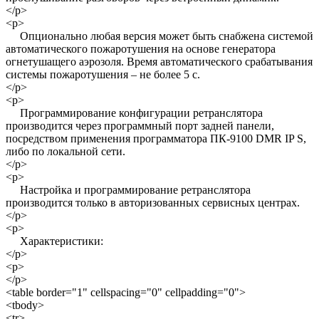
</p>
<p>
Опционально любая версия может быть снабжена системой
автоматического пожаротушения на основе генератора
огнетушащего аэрозоля. Время автоматического срабатывания
системы пожаротушения – не более 5 с.
</p>
<p>
Программирование конфигурации ретранслятора
производится через программный порт задней панели,
посредством применения программатора ПК-9100 DMR IP S,
либо по локальной сети.
</p>
<p>
Настройка и программирование ретранслятора
производится только в авторизованных сервисных центрах.
</p>
<p>
Характеристики:
</p>
<p>
</p>
<table border="1" cellspacing="0" cellpadding="0">
<tbody>
<tr>