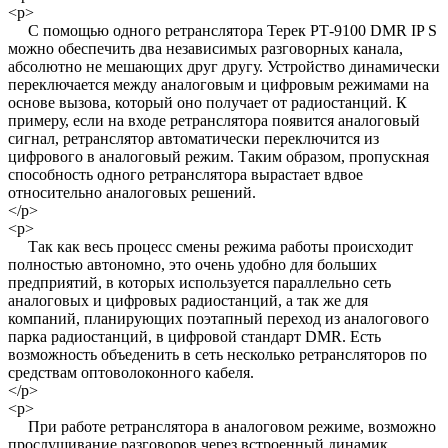
<p>
С помощью одного ретранслятора Терек РТ-9100 DMR IP S
можно обеспечить два независимых разговорных канала,
абсолютно не мешающих друг другу. Устройство динамически
переключается между аналоговым и цифровым режимами на
основе вызова, который оно получает от радиостанций. К
примеру, если на входе ретранслятора появится аналоговый
сигнал, ретранслятор автоматически переключится из
цифрового в аналоговый режим. Таким образом, пропускная
способность одного ретранслятора вырастает вдвое
относительно аналоговых решений.
</p>
<p>
Так как весь процесс смены режима работы происходит
полностью автономно, это очень удобно для больших
предприятий, в которых используется параллельно сеть
аналоговых и цифровых радиостанций, а так же для
компаний, планирующих поэтапный переход из аналогового
парка радиостанций, в цифровой стандарт DMR. Есть
возможность объеденить в сеть несколько ретрансляторов по
средствам оптоволоконного кабеля.
</p>
<p>
При работе ретранслятора в аналоговом режиме, возможно
прослушивание разговоров через встроенный динамик.