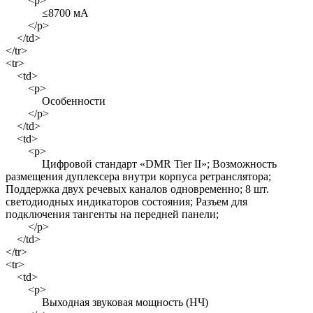
<p>
≤8700 мА
</p>
</td>
</tr>
<tr>
<td>
<p>
Особенности
</p>
</td>
<td>
<p>
Цифровой стандарт «DMR Tier II»; Возможность
размещения дуплексера внутри корпуса ретранслятора;
Поддержка двух речевых каналов одновременно; 8 шт.
светодиодных индикаторов состояния; Разъем для
подключения тангенты на передней панели;
</p>
</td>
</tr>
<tr>
<td>
<p>
Выходная звуковая мощность (НЧ)