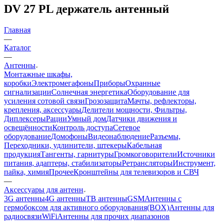
DV 27 PL держатель антенный
Главная
—
Каталог
—
Антенны
Монтажные шкафы,
коробки
Электромегафоны
Приборы
Охранные
сигнализации
Солнечная энергетика
Оборудование для
усиления сотовой связи
Грозозащита
Мачты, рефлекторы,
крепления, аксессуары
Делители мощности, Фильтры,
Диплексеры
Рации
Умный дом
Датчики движения и
освещённости
Контроль доступа
Сетевое
оборудование
Домофоны
Видеонаблюдение
Разъемы,
Переходники, удлинители, штекеры
Кабельная
продукция
Тангенты, гарнитуры
Громкоговорители
Источники
питания, адаптеры, стабилизаторы
Ретрансляторы
Инструмент,
пайка, химия
Прочее
Кронштейны для телевизоров и СВЧ
—
Аксессуары для антенн
3G антенны
4G антенны
ТВ антенны
GSM
Антенны с
гермобоксом для активного оборудования(BOX)
Антенны для
радиосвязи
WiFi
Антенны для прочих диапазонов