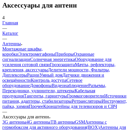
Аксессуары для антенн
4
Главная
—
Каталог
—
Антенны
Монтажные шкафы,
коробки
Электромегафоны
Приборы
Охранные
сигнализации
Солнечная энергетика
Оборудование для
усиления сотовой связи
Грозозащита
Мачты, рефлекторы,
крепления, аксессуары
Делители мощности, Фильтры,
Диплексеры
Рации
Умный дом
Датчики движения и
освещённости
Контроль доступа
Сетевое
оборудование
Домофоны
Видеонаблюдение
Разъемы,
Переходники, удлинители, штекеры
Кабельная
продукция
Тангенты, гарнитуры
Громкоговорители
Источники
питания, адаптеры, стабилизаторы
Ретрансляторы
Инструмент,
пайка, химия
Прочее
Кронштейны для телевизоров и СВЧ
—
Аксессуары для антенн
3G антенны
4G антенны
ТВ антенны
GSM
Антенны с
гермобоксом для активного оборудования(BOX)
Антенны для