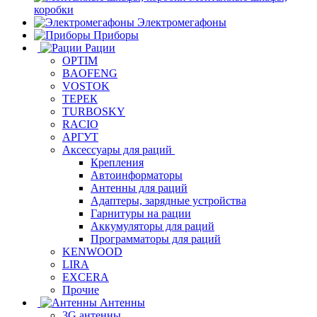
коробки
Электромегафоны
Приборы
Рации
OPTIM
BAOFENG
VOSTOK
ТЕРЕК
TURBOSKY
RACIO
АРГУТ
Аксессуары для раций
Крепления
Автоинформаторы
Антенны для раций
Адаптеры, зарядные устройства
Гарнитуры на рации
Аккумуляторы для раций
Программаторы для раций
KENWOOD
LIRA
EXCERA
Прочие
Антенны
3G антенны