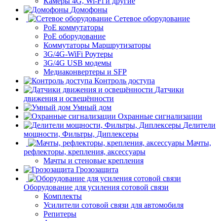
Камеры 4G, Wi-Fi и другие
Домофоны
Сетевое оборудование
PoE коммутаторы
PoE оборудование
Коммутаторы Маршрутизаторы
3G/4G-WiFi Роутеры
3G/4G USB модемы
Медиаконвертеры и SFP
Контроль доступа
Датчики
движения и освещённости
Умный дом
Охранные сигнализации
Делители
мощности, Фильтры, Диплексеры
Мачты,
рефлекторы, крепления, аксессуары
Мачты и стеновые крепления
Грозозащита
Оборудование для усиления сотовой связи
Комплекты
Усилители сотовой связи для автомобиля
Репитеры