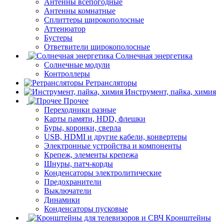
Антенны всепогодные
Антенны комнатные
Сплиттеры широкополосные
Аттенюатор
Бустеры
Ответвители широкополосные
Солнечная энергетика
Солнечные модули
Контроллеры
Ретрансляторы
Инструмент, пайка, химия
Прочее
Переходники разные
Карты памяти, HDD, флешки
Буры, коронки, сверла
USB, HDMI и другие кабели, конвертеры
Электронные устройства и компоненты
Крепеж, элементы крепежа
Шнуры, патч-корды
Конденсаторы электролитические
Предохранители
Выключатели
Динамики
Конденсаторы пусковые
Кронштейны