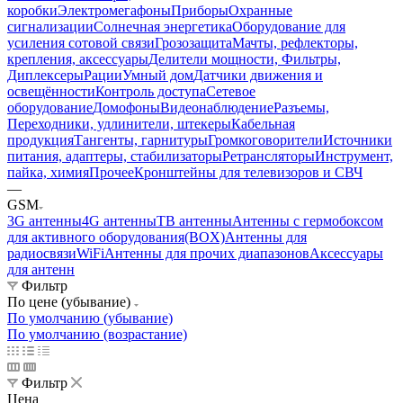
коробки
Электромегафоны
Приборы
Охранные
сигнализации
Солнечная энергетика
Оборудование для
усиления сотовой связи
Грозозащита
Мачты, рефлекторы,
крепления, аксессуары
Делители мощности, Фильтры,
Диплексеры
Рации
Умный дом
Датчики движения и
освещённости
Контроль доступа
Сетевое
оборудование
Домофоны
Видеонаблюдение
Разъемы,
Переходники, удлинители, штекеры
Кабельная
продукция
Тангенты, гарнитуры
Громкоговорители
Источники
питания, адаптеры, стабилизаторы
Ретрансляторы
Инструмент,
пайка, химия
Прочее
Кронштейны для телевизоров и СВЧ
—
GSM
3G антенны
4G антенны
ТВ антенны
Антенны с гермобоксом
для активного оборудования(BOX)
Антенны для
радиосвязи
WiFi
Антенны для прочих диапазонов
Аксессуары
для антенн
Фильтр
По цене (убывание)
По умолчанию (убывание)
По умолчанию (возрастание)
Фильтр
Цена