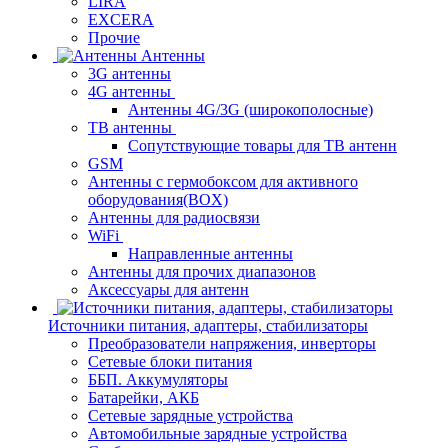
LIRA
EXCERA
Прочие
Антенны
3G антенны
4G антенны
Антенны 4G/3G (широкополосные)
ТВ антенны
Сопутствующие товары для ТВ антенн
GSM
Антенны с гермобоксом для активного
оборудования(BOX)
Антенны для радиосвязи
WiFi
Направленные антенны
Антенны для прочих диапазонов
Аксессуары для антенн
Источники питания, адаптеры, стабилизаторы
Преобразователи напряжения, инверторы
Сетевые блоки питания
ББП. Аккумуляторы
Батарейки, АКБ
Сетевые зарядные устройства
Автомобильные зарядные устройства