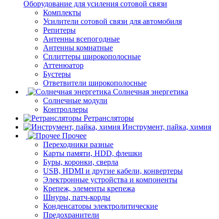
Оборудование для усиления сотовой связи
Комплекты
Усилители сотовой связи для автомобиля
Репитеры
Антенны всепогодные
Антенны комнатные
Сплиттеры широкополосные
Аттенюатор
Бустеры
Ответвители широкополосные
Солнечная энергетика
Солнечные модули
Контроллеры
Ретрансляторы
Инструмент, пайка, химия
Прочее
Переходники разные
Карты памяти, HDD, флешки
Буры, коронки, сверла
USB, HDMI и другие кабели, конвертеры
Электронные устройства и компоненты
Крепеж, элементы крепежа
Шнуры, патч-корды
Конденсаторы электролитические
Предохранители