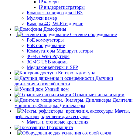
IP камеры
IP видеорегистраторы
Комплекты видео для ПВЗ
Муляжи камер
Камеры 4G, Wi-Fi и другие
Домофоны
Сетевое оборудование
PoE коммутаторы
PoE оборудование
Коммутаторы Маршрутизаторы
3G/4G-WiFi Роутеры
3G/4G USB модемы
Медиаконвертеры и SFP
Контроль доступа
Датчики
движения и освещённости
Умный дом
Охранные сигнализации
Делители
мощности, Фильтры, Диплексеры
Мачты,
рефлекторы, крепления, аксессуары
Мачты и стеновые крепления
Грозозащита