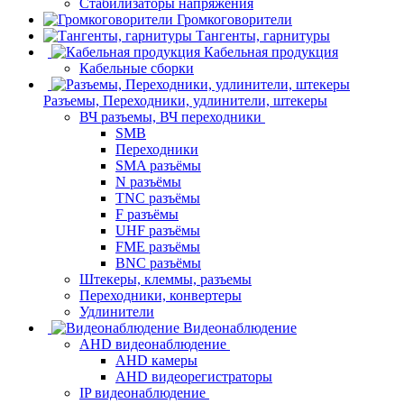
Стабилизаторы напряжения
Громкоговорители
Тангенты, гарнитуры
Кабельная продукция
Кабельные сборки
Разъемы, Переходники, удлинители, штекеры
ВЧ разъемы, ВЧ переходники
SMB
Переходники
SMA разъёмы
N разъёмы
TNC разъёмы
F разъёмы
UHF разъёмы
FME разъёмы
BNC разъёмы
Штекеры, клеммы, разъемы
Переходники, конвертеры
Удлинители
Видеонаблюдение
AHD видеонаблюдение
AHD камеры
AHD видеорегистраторы
IP видеонаблюдение