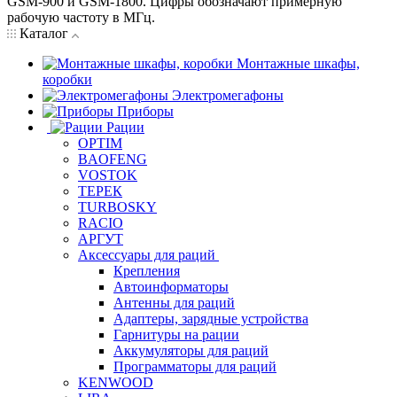
GSM-900 и GSM-1800. Цифры обозначают примерную
рабочую частоту в МГц.
Каталог
Монтажные шкафы,
коробки
Электромегафоны
Приборы
Рации
OPTIM
BAOFENG
VOSTOK
ТЕРЕК
TURBOSKY
RACIO
АРГУТ
Аксессуары для раций
Крепления
Автоинформаторы
Антенны для раций
Адаптеры, зарядные устройства
Гарнитуры на рации
Аккумуляторы для раций
Программаторы для раций
KENWOOD