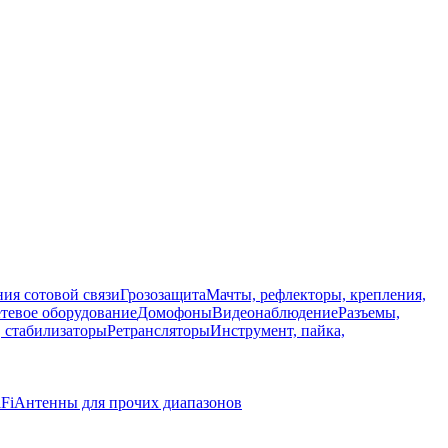
ия сотовой связи
Грозозащита
Мачты, рефлекторы, крепления,
тевое оборудование
Домофоны
Видеонаблюдение
Разъемы,
, стабилизаторы
Ретрансляторы
Инструмент, пайка,
Fi
Антенны для прочих диапазонов