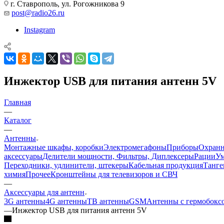
г. Ставрополь, ул. Рогожникова 9
post@radio26.ru
Instagram
Инжектор USB для питания антенн 5V
Главная
—
Каталог
—
Антенны
Монтажные шкафы, коробки
Электромегафоны
Приборы
Охранн
аксессуары
Делители мощности, Фильтры, Диплексеры
Рации
У
Переходники, удлинители, штекеры
Кабельная продукция
Танге
химия
Прочее
Кронштейны для телевизоров и СВЧ
—
Аксессуары для антенн
3G антенны
4G антенны
ТВ антенны
GSM
Антенны с гермобокс
—
Инжектор USB для питания антенн 5V