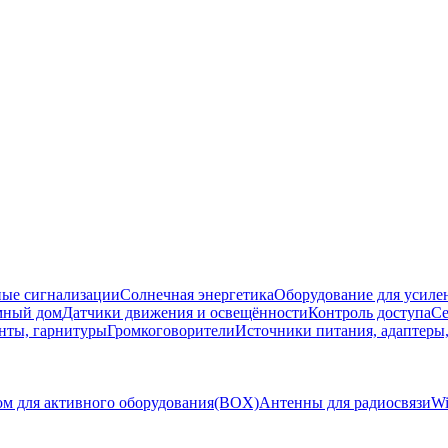
ые сигнализации
Солнечная энергетика
Оборудование для усилен
мный дом
Датчики движения и освещённости
Контроль доступа
Се
нты, гарнитуры
Громкоговорители
Источники питания, адаптеры
ом для активного оборудования(BOX)
Антенны для радиосвязи
Wi