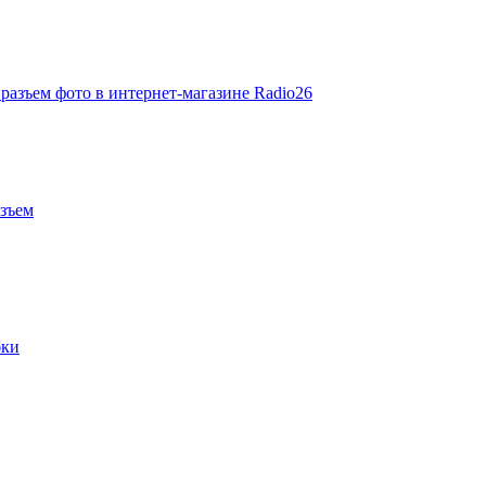
азъем
бки