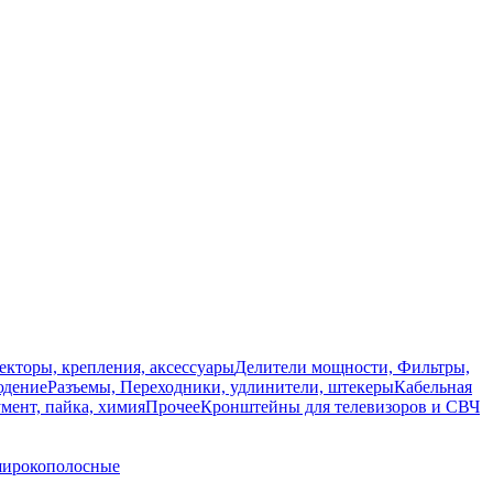
екторы, крепления, аксессуары
Делители мощности, Фильтры,
юдение
Разъемы, Переходники, удлинители, штекеры
Кабельная
мент, пайка, химия
Прочее
Кронштейны для телевизоров и СВЧ
широкополосные