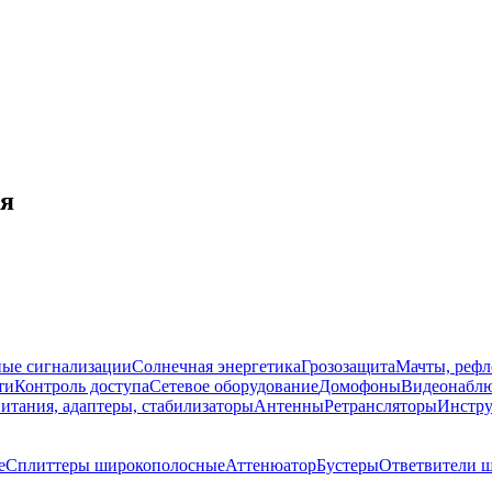
ля
ые сигнализации
Солнечная энергетика
Грозозащита
Мачты, рефл
ти
Контроль доступа
Сетевое оборудование
Домофоны
Видеонабл
итания, адаптеры, стабилизаторы
Антенны
Ретрансляторы
Инстру
е
Сплиттеры широкополосные
Аттенюатор
Бустеры
Ответвители 