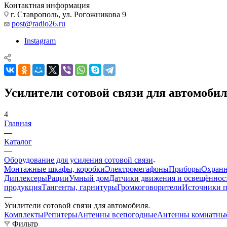
Контактная информация
г. Ставрополь, ул. Рогожникова 9
post@radio26.ru
Instagram
Усилители сотовой связи для автомоби
4
Главная
—
Каталог
—
Оборудование для усиления сотовой связи
Монтажные шкафы, коробки
Электромегафоны
Приборы
Охранн
Диплексеры
Рации
Умный дом
Датчики движения и освещённос
продукция
Тангенты, гарнитуры
Громкоговорители
Источники п
—
Усилители сотовой связи для автомобиля
Комплекты
Репитеры
Антенны всепогодные
Антенны комнатны
Фильтр