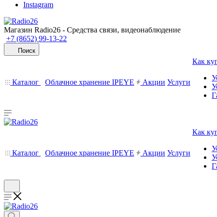
Instagram
Магазин Radio26 - Средства связи, видеонаблюдение
+7 (8652) 99-13-22
Поиск
Как ку
У
Каталог
Облачное хранение IPEYE
Акции
Услуги
У
Г
Как ку
У
Каталог
Облачное хранение IPEYE
Акции
Услуги
У
Г