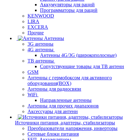
Аккумуляторы для раций
Программаторы для раций
KENWOOD
LIRA
EXCERA
Прочие
Антенны
3G антенны
4G антенны
Антенны 4G/3G (широкополосные)
ТВ антенны
Сопутствующие товары для ТВ антенн
GSM
Антенны с гермобоксом для активного
оборудования(BOX)
Антенны для радиосвязи
WiFi
Направленные антенны
Антенны для прочих диапазонов
Аксессуары для антенн
Источники питания, адаптеры, стабилизаторы
Преобразователи напряжения, инверторы
Сетевые блоки питания
ББП. Аккумуляторы