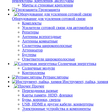
рефлекторы, крепления, аксессуары
Мачты и стеновые крепления
Грозозащита
Оборудование для усиления сотовой связи
Комплекты
Усилители сотовой связи для автомобиля
Репитеры
Антенны всепогодные
Антенны комнатные
Сплиттеры широкополосные
Аттенюатор
Бустеры
Ответвители широкополосные
Солнечная энергетика
Солнечные модули
Контроллеры
Ретрансляторы
Инструмент, пайка, химия
Прочее
Переходники разные
Карты памяти, HDD, флешки
Буры, коронки, сверла
USB, HDMI и другие кабели, конвертеры
Электронные устройства и компоненты