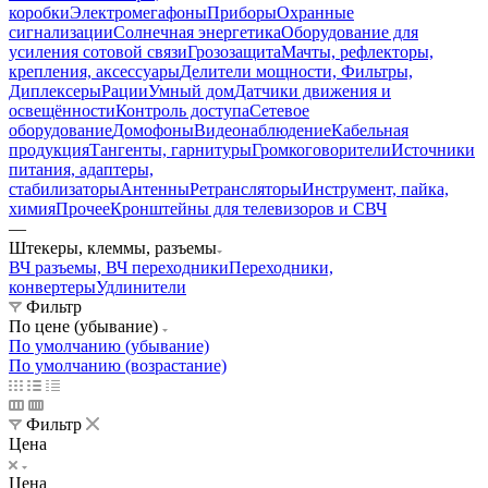
коробки
Электромегафоны
Приборы
Охранные
сигнализации
Солнечная энергетика
Оборудование для
усиления сотовой связи
Грозозащита
Мачты, рефлекторы,
крепления, аксессуары
Делители мощности, Фильтры,
Диплексеры
Рации
Умный дом
Датчики движения и
освещённости
Контроль доступа
Сетевое
оборудование
Домофоны
Видеонаблюдение
Кабельная
продукция
Тангенты, гарнитуры
Громкоговорители
Источники
питания, адаптеры,
стабилизаторы
Антенны
Ретрансляторы
Инструмент, пайка,
химия
Прочее
Кронштейны для телевизоров и СВЧ
—
Штекеры, клеммы, разъемы
ВЧ разъемы, ВЧ переходники
Переходники,
конвертеры
Удлинители
Фильтр
По цене (убывание)
По умолчанию (убывание)
По умолчанию (возрастание)
Фильтр
Цена
Цена