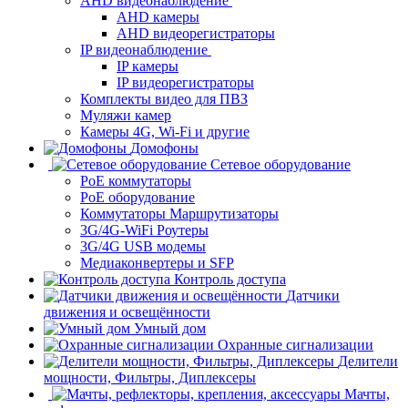
AHD видеонаблюдение
AHD камеры
AHD видеорегистраторы
IP видеонаблюдение
IP камеры
IP видеорегистраторы
Комплекты видео для ПВЗ
Муляжи камер
Камеры 4G, Wi-Fi и другие
Домофоны
Сетевое оборудование
PoE коммутаторы
PoE оборудование
Коммутаторы Маршрутизаторы
3G/4G-WiFi Роутеры
3G/4G USB модемы
Медиаконвертеры и SFP
Контроль доступа
Датчики
движения и освещённости
Умный дом
Охранные сигнализации
Делители
мощности, Фильтры, Диплексеры
Мачты,