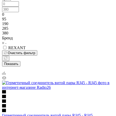
0
95
190
285
380
Бренд
REXANT
Очистить фильтр
Показать
Герметичный соединитель витой пары RJ45 - RJ45