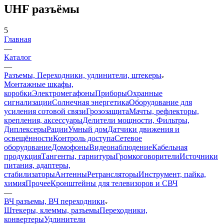
UHF разъёмы
5
Главная
—
Каталог
—
Разъемы, Переходники, удлинители, штекеры
Монтажные шкафы,
коробки
Электромегафоны
Приборы
Охранные
сигнализации
Солнечная энергетика
Оборудование для
усиления сотовой связи
Грозозащита
Мачты, рефлекторы,
крепления, аксессуары
Делители мощности, Фильтры,
Диплексеры
Рации
Умный дом
Датчики движения и
освещённости
Контроль доступа
Сетевое
оборудование
Домофоны
Видеонаблюдение
Кабельная
продукция
Тангенты, гарнитуры
Громкоговорители
Источники
питания, адаптеры,
стабилизаторы
Антенны
Ретрансляторы
Инструмент, пайка,
химия
Прочее
Кронштейны для телевизоров и СВЧ
—
ВЧ разъемы, ВЧ переходники
Штекеры, клеммы, разъемы
Переходники,
конвертеры
Удлинители