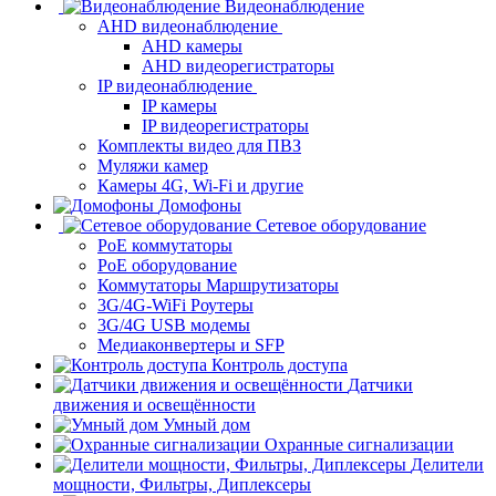
Видеонаблюдение
AHD видеонаблюдение
AHD камеры
AHD видеорегистраторы
IP видеонаблюдение
IP камеры
IP видеорегистраторы
Комплекты видео для ПВЗ
Муляжи камер
Камеры 4G, Wi-Fi и другие
Домофоны
Сетевое оборудование
PoE коммутаторы
PoE оборудование
Коммутаторы Маршрутизаторы
3G/4G-WiFi Роутеры
3G/4G USB модемы
Медиаконвертеры и SFP
Контроль доступа
Датчики
движения и освещённости
Умный дом
Охранные сигнализации
Делители
мощности, Фильтры, Диплексеры