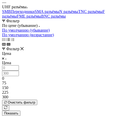
—
UHF разъёмы
SMB
Переходники
SMA разъёмы
N разъёмы
TNC разъёмы
F
разъёмы
FME разъёмы
BNC разъёмы
Фильтр
По цене (убывание)
По умолчанию (убывание)
По умолчанию (возрастание)
Фильтр
Цена
Цена
0
75
150
225
300
Очистить фильтр
Показать