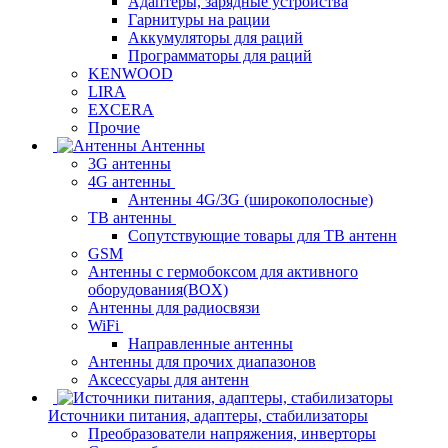
Адаптеры, зарядные устройства
Гарнитуры на рации
Аккумуляторы для раций
Программаторы для раций
KENWOOD
LIRA
EXCERA
Прочие
Антенны
3G антенны
4G антенны
Антенны 4G/3G (широкополосные)
ТВ антенны
Сопутствующие товары для ТВ антенн
GSM
Антенны с гермобоксом для активного
оборудования(BOX)
Антенны для радиосвязи
WiFi
Направленные антенны
Антенны для прочих диапазонов
Аксессуары для антенн
Источники питания, адаптеры, стабилизаторы
Преобразователи напряжения, инверторы