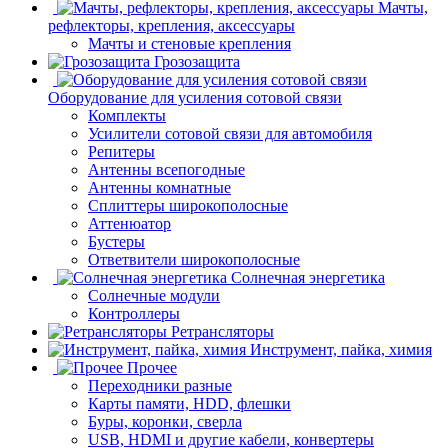
Мачты,
рефлекторы, крепления, аксессуары
Мачты и стеновые крепления
Грозозащита
Оборудование для усиления сотовой связи
Комплекты
Усилители сотовой связи для автомобиля
Репитеры
Антенны всепогодные
Антенны комнатные
Сплиттеры широкополосные
Аттенюатор
Бустеры
Ответвители широкополосные
Солнечная энергетика
Солнечные модули
Контроллеры
Ретрансляторы
Инструмент, пайка, химия
Прочее
Переходники разные
Карты памяти, HDD, флешки
Буры, коронки, сверла
USB, HDMI и другие кабели, конвертеры