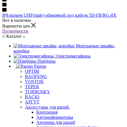
ВЧ-разъем UHF(male) обжимной под кабель 5D-FB/RG-8X
Нет в наличии
Варианты цен
Подробности
Каталог
Монтажные шкафы,
коробки
Электромегафоны
Приборы
Рации
OPTIM
BAOFENG
VOSTOK
ТЕРЕК
TURBOSKY
RACIO
АРГУТ
Аксессуары для раций
Крепления
Автоинформаторы
Антенны для раций