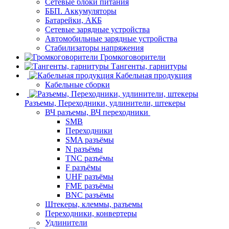
Сетевые блоки питания
ББП. Аккумуляторы
Батарейки, АКБ
Сетевые зарядные устройства
Автомобильные зарядные устройства
Стабилизаторы напряжения
Громкоговорители
Тангенты, гарнитуры
Кабельная продукция
Кабельные сборки
Разъемы, Переходники, удлинители, штекеры
ВЧ разъемы, ВЧ переходники
SMB
Переходники
SMA разъёмы
N разъёмы
TNC разъёмы
F разъёмы
UHF разъёмы
FME разъёмы
BNC разъёмы
Штекеры, клеммы, разъемы
Переходники, конвертеры
Удлинители