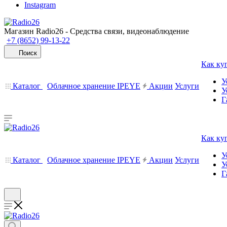
Instagram
Магазин Radio26 - Средства связи, видеонаблюдение
+7 (8652) 99-13-22
Поиск
Как ку
У
Каталог
Облачное хранение IPEYE
Акции
Услуги
У
Г
Как ку
У
Каталог
Облачное хранение IPEYE
Акции
Услуги
У
Г