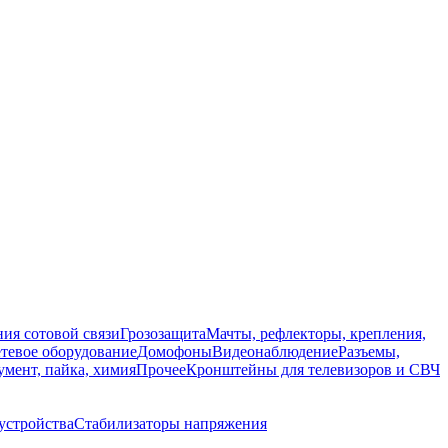
ия сотовой связи
Грозозащита
Мачты, рефлекторы, крепления,
тевое оборудование
Домофоны
Видеонаблюдение
Разъемы,
мент, пайка, химия
Прочее
Кронштейны для телевизоров и СВЧ
устройства
Стабилизаторы напряжения