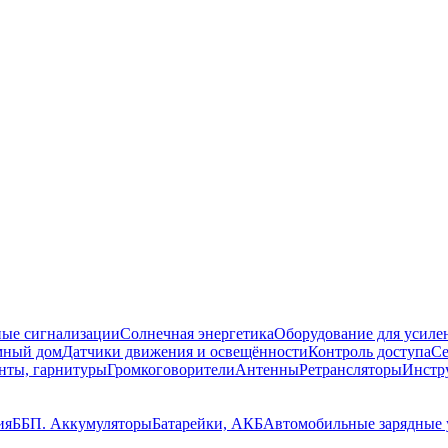
ые сигнализации
Солнечная энергетика
Оборудование для усилен
мный дом
Датчики движения и освещённости
Контроль доступа
Се
нты, гарнитуры
Громкоговорители
Антенны
Ретрансляторы
Инстру
ия
ББП. Аккумуляторы
Батарейки, АКБ
Автомобильные зарядные 