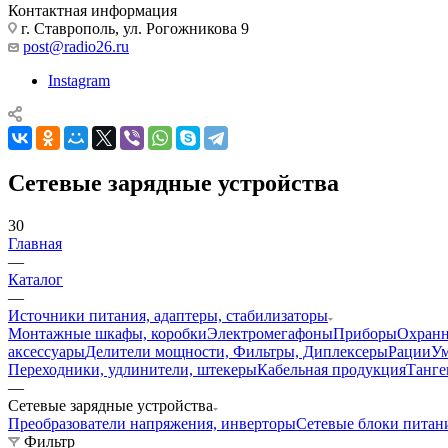
Контактная информация
г. Ставрополь, ул. Рогожникова 9
post@radio26.ru
Instagram
Сетевые зарядные устройства
30
Главная
—
Каталог
—
Источники питания, адаптеры, стабилизаторы
Монтажные шкафы, коробки
Электромегафоны
Приборы
Охранн
аксессуары
Делители мощности, Фильтры, Диплексеры
Рации
У
Переходники, удлинители, штекеры
Кабельная продукция
Танге
—
Сетевые зарядные устройства
Преобразователи напряжения, инверторы
Сетевые блоки питан
Фильтр