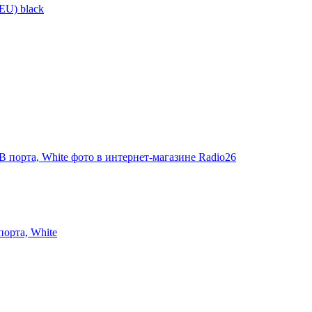
EU) black
орта, White