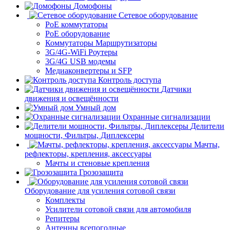
Домофоны
Сетевое оборудование
PoE коммутаторы
PoE оборудование
Коммутаторы Маршрутизаторы
3G/4G-WiFi Роутеры
3G/4G USB модемы
Медиаконвертеры и SFP
Контроль доступа
Датчики
движения и освещённости
Умный дом
Охранные сигнализации
Делители
мощности, Фильтры, Диплексеры
Мачты,
рефлекторы, крепления, аксессуары
Мачты и стеновые крепления
Грозозащита
Оборудование для усиления сотовой связи
Комплекты
Усилители сотовой связи для автомобиля
Репитеры
Антенны всепогодные