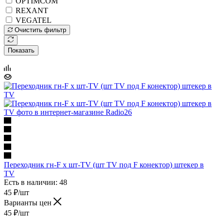
OPTIMCOM
REXANT
VEGATEL
Очистить фильтр
Показать
Переходник гн-F х шт-TV (шт TV под F конектор) штекер в
TV
Есть в наличии: 48
45
₽
/шт
Варианты цен
45
₽
/шт