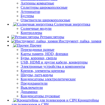
Антенны комнатные
Сплиттеры широкополосные
Аттенюатор
Бустеры
Ответвители широкополосные
Солнечная энергетика
Солнечные модули
Контроллеры
Ретрансляторы
Инструмент, пайка, химия
Прочее
Переходники разные
Карты памяти, HDD, флешки
Буры, коронки, сверла
USB, HDMI и другие кабели, конвертеры
Электронные устройства и компоненты
Крепеж, элементы крепежа
Шнуры, патч-корды
Конденсаторы электролитические
Предохранители
Выключатели
Динамики
Конденсаторы пусковые
Кронштейны
для телевизоров и СВЧ