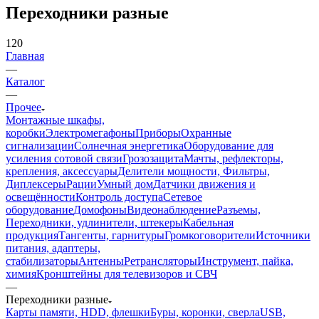
Переходники разные
120
Главная
—
Каталог
—
Прочее
Монтажные шкафы,
коробки
Электромегафоны
Приборы
Охранные
сигнализации
Солнечная энергетика
Оборудование для
усиления сотовой связи
Грозозащита
Мачты, рефлекторы,
крепления, аксессуары
Делители мощности, Фильтры,
Диплексеры
Рации
Умный дом
Датчики движения и
освещённости
Контроль доступа
Сетевое
оборудование
Домофоны
Видеонаблюдение
Разъемы,
Переходники, удлинители, штекеры
Кабельная
продукция
Тангенты, гарнитуры
Громкоговорители
Источники
питания, адаптеры,
стабилизаторы
Антенны
Ретрансляторы
Инструмент, пайка,
химия
Кронштейны для телевизоров и СВЧ
—
Переходники разные
Карты памяти, HDD, флешки
Буры, коронки, сверла
USB,