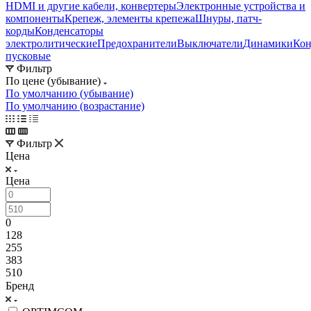
HDMI и другие кабели, конвертеры
Электронные устройства и
компоненты
Крепеж, элементы крепежа
Шнуры, патч-
корды
Конденсаторы
электролитические
Предохранители
Выключатели
Динамики
Кон
пусковые
Фильтр
По цене (убывание)
По умолчанию (убывание)
По умолчанию (возрастание)
Фильтр
Цена
Цена
0
128
255
383
510
Бренд