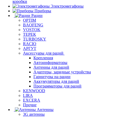
коробки
Электромегафоны
Приборы
Рации
OPTIM
BAOFENG
VOSTOK
ТЕРЕК
TURBOSKY
RACIO
АРГУТ
Аксессуары для раций
Крепления
Автоинформаторы
Антенны для раций
Адаптеры, зарядные устройства
Гарнитуры на рации
Аккумуляторы для раций
Программаторы для раций
KENWOOD
LIRA
EXCERA
Прочие
Антенны
3G антенны