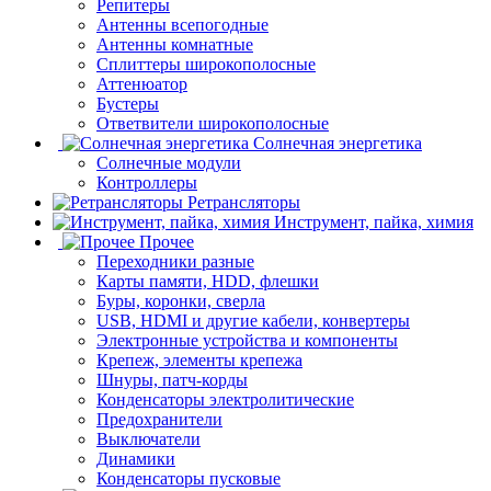
Репитеры
Антенны всепогодные
Антенны комнатные
Сплиттеры широкополосные
Аттенюатор
Бустеры
Ответвители широкополосные
Солнечная энергетика
Солнечные модули
Контроллеры
Ретрансляторы
Инструмент, пайка, химия
Прочее
Переходники разные
Карты памяти, HDD, флешки
Буры, коронки, сверла
USB, HDMI и другие кабели, конвертеры
Электронные устройства и компоненты
Крепеж, элементы крепежа
Шнуры, патч-корды
Конденсаторы электролитические
Предохранители
Выключатели
Динамики
Конденсаторы пусковые