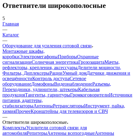
Ответвители широкополосные
5
Главная
—
Каталог
—
Оборудование для усиления сотовой связи
Монтажные шкафы,
коробки
Электромегафоны
Приборы
Охранные
сигнализации
Солнечная энергетика
Грозозащита
Мачты,
рефлекторы, крепления, аксессуары
Делители мощности,
Фильтры, Диплексеры
Рации
Умный дом
Датчики движения и
освещённости
Контроль доступа
Сетевое
оборудование
Домофоны
Видеонаблюдение
Разъемы,
Переходники, удлинители, штекеры
Кабельная
продукция
Тангенты, гарнитуры
Громкоговорители
Источники
питания, адаптеры,
стабилизаторы
Антенны
Ретрансляторы
Инструмент, пайка,
химия
Прочее
Кронштейны для телевизоров и СВЧ
—
Ответвители широкополосные
Комплекты
Усилители сотовой связи для
автомобиля
Репитеры
Антенны всепогодные
Антенны