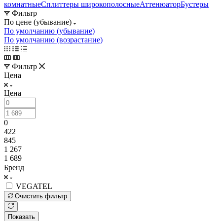
комнатные
Сплиттеры широкополосные
Аттенюатор
Бустеры
Фильтр
По цене (убывание)
По умолчанию (убывание)
По умолчанию (возрастание)
Фильтр
Цена
Цена
0
422
845
1 267
1 689
Бренд
VEGATEL
Очистить фильтр
Показать