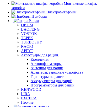
Монтажные шкафы,
коробки
Электромегафоны
Приборы
Рации
OPTIM
BAOFENG
VOSTOK
ТЕРЕК
TURBOSKY
RACIO
АРГУТ
Аксессуары для раций
Крепления
Автоинформаторы
Антенны для раций
Адаптеры, зарядные устройства
Гарнитуры на рации
Аккумуляторы для раций
Программаторы для раций
KENWOOD
LIRA
EXCERA
Прочие
Антенны