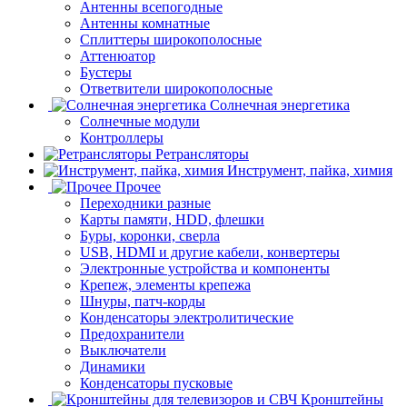
Антенны всепогодные
Антенны комнатные
Сплиттеры широкополосные
Аттенюатор
Бустеры
Ответвители широкополосные
Солнечная энергетика
Солнечные модули
Контроллеры
Ретрансляторы
Инструмент, пайка, химия
Прочее
Переходники разные
Карты памяти, HDD, флешки
Буры, коронки, сверла
USB, HDMI и другие кабели, конвертеры
Электронные устройства и компоненты
Крепеж, элементы крепежа
Шнуры, патч-корды
Конденсаторы электролитические
Предохранители
Выключатели
Динамики
Конденсаторы пусковые
Кронштейны