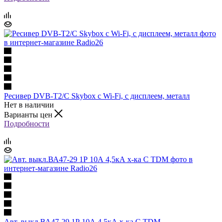
Ресивер DVB-T2/C Skybox с Wi-Fi, c дисплеем, металл
Нет в наличии
Варианты цен
Подробности
Авт. выкл.ВА47-29 1Р 10А 4,5кА х-ка С TDM