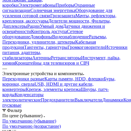
коробки
Электромегафоны
Приборы
Охранные
сигнализации
Солнечная энергетика
Оборудование для
усиления сотовой связи
Грозозащита
Мачты, рефлекторы,
крепления, аксессуары
Делители мощности, Фильтры,
Диплексеры
Рации
Умный дом
Датчики движения и
освещённости
Контроль доступа
Сетевое
оборудование
Домофоны
Видеонаблюдение
Разъемы,
Переходники, удлинители, штекеры
Кабельная
продукция
Тангенты, гарнитуры
Громкоговорители
Источники
питания, адаптеры,
стабилизаторы
Антенны
Ретрансляторы
Инструмент, пайка,
химия
Кронштейны для телевизоров и СВЧ
—
Электронные устройства и компоненты
Переходники разные
Карты памяти, HDD, флешки
Буры,
коронки, сверла
USB, HDMI и другие кабели,
конвертеры
Крепеж, элементы крепежа
Шнуры, патч-
корды
Конденсаторы
электролитические
Предохранители
Выключатели
Динамики
Кон
пусковые
Фильтр
По цене (убывание)
По умолчанию (убывание)
По умолчанию (возрастание)