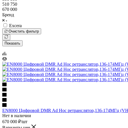
510 750
670 000
Бренд
Excera
Очистить фильтр
Показать
EN8000 Цифровой DMR Ad Hoc ретранслятор,136-174МГц (VH
Нет в наличии
670 000
₽
/шт
Варианты цен