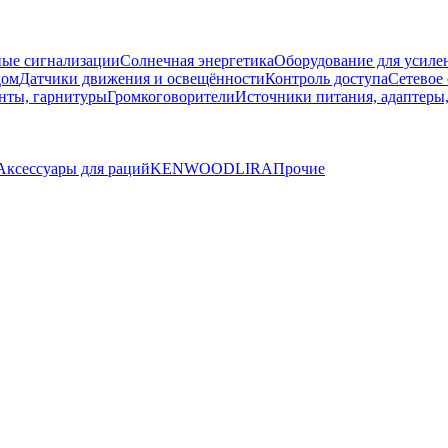
ые сигнализации
Солнечная энергетика
Оборудование для усилен
дом
Датчики движения и освещённости
Контроль доступа
Сетевое
нты, гарнитуры
Громкоговорители
Источники питания, адаптеры
Аксессуары для раций
KENWOOD
LIRA
Прочие