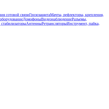
ия сотовой связи
Грозозащита
Мачты, рефлекторы, крепления,
 оборудование
Домофоны
Видеонаблюдение
Разъемы,
, стабилизаторы
Антенны
Ретрансляторы
Инструмент, пайка,