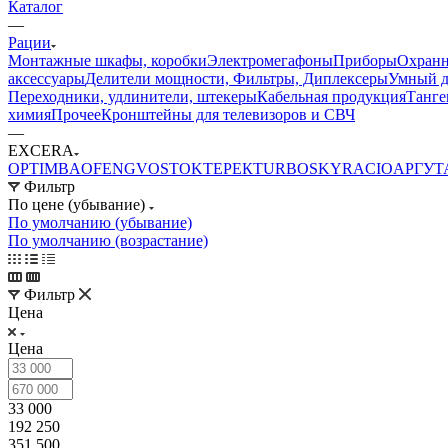
Каталог
—
Рации
Монтажные шкафы, коробки
Электромегафоны
Приборы
Охранн
аксессуары
Делители мощности, Фильтры, Диплексеры
Умный 
Переходники, удлинители, штекеры
Кабельная продукция
Танге
химия
Прочее
Кронштейны для телевизоров и СВЧ
—
EXCERA
OPTIM
BAOFENG
VOSTOK
ТЕРЕК
TURBOSKY
RACIO
АРГУТ
Фильтр
По цене (убывание)
По умолчанию (убывание)
По умолчанию (возрастание)
Фильтр
Цена
Цена
33 000
192 250
351 500